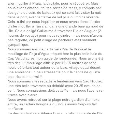
aller mouiller à Praia, la capitale, pour le récupérer. Mais
nous avons entendu toutes sortes de récits, y compris par
des gens du coin, de bateaux qui se sont fait visiter la nuit
dans le port, avec tentative de vol plus ou moins violente.
Cela a fini par nous inquiéter et nous avons donc décider
d’aller mouiller à Tarrafal, dans une grande baie au nord de
l’île. Cela a obligé Guillaume à traverser l’île en Aluguer (2
heures de voyage) pour nous rejoindre, mais nous n’avons
pas regretté, ce petit village de pêcheurs était vraiment
sympathique.
Nous sommes ensuite partis vers l’île de Brava et le
mouillage de Faija d’Agua, réputé être la plus belle baie du
Cap Vert d’après mon guide de randonnée. Nous avons été
très déçu !! mouillage difficile par 12-15 mètres de fond,
houle déferlant tout autour de la baie, village quasi désert,
une ambiance un peu stressante pour le capitaine qui n’a
pas très bien dormi !!
Nous sommes vites repartis le lendemain vers Sao Nicolao,
une très belle traversée au débridé avec 20-25 nœuds de
vent. Nous connaissions déjà cette île mais nous l’avons re-
visitée avec plaisir.
Nous avons retrouvé sur la plage notre gardien d’annexe
attitré, un certain Kougna à qui nous avons toujours fait
confiance.
En descendant vers Ribeira Brava, la ville principale de l’île,