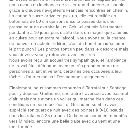
nous avons eu la chance de visiter une rhumerie artisanale,
grâce à d’autres navigateurs Français rencontrés en chemin.
La canne à sucre arrive en pick-up, elle est retaillée en
bâtonnets de 50 cm qui sont ensuite passés dans une
presse pour en extraire le jus. Celui-ci est mis à fermenter
pendant 5 à 10 jours puis distillé dans un magnifique alambic
en cuivre pour en extraire l’alcool. Nous avons eu la chance
de pouvoir en acheter 5 litres, c’est du bon rhum idéal pour
le p’tit punch ! Les photos sont un peu dans le désordre mais
vous devriez vous y retrouver avec les titres.
Nous avons reçu un accueil très sympathique, et l’ambiance
de travail était détendue, avec un très grand nombre de
personnes allant et venant, certaines très occupées à leur
tâche…d’autres moins ! Des hommes uniquement.
Finalement, nous sommes retournés à Tarrafal sur Santiago
pour y déposer Guillaume, une autre traversée avec pas mal
d’air, mais nous avons un voilier qui marche bien dans ces
conditions un peu musclées, et Guillaume semble avoir
apprécié son quart de nuit avec des pointes à 9-10 nœuds
dans les rafales à 25 nœuds. De là, nous sommes remontés
vers Mindelo, encore une belle traite avec du vent et une
mer formée.