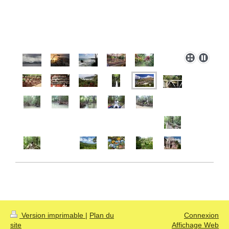
Version imprimable
|
Plan du
Connexion
site
Affichage Web