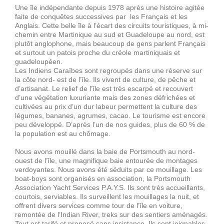
Une île indépendante depuis 1978 après une histoire agitée
faite de conquêtes successives par les Français et les
Anglais. Cette belle île à l’écart des circuits touristiques, à mi-
chemin entre Martinique au sud et Guadeloupe au nord, est
plutôt anglophone, mais beaucoup de gens parlent Français
et surtout un patois proche du créole martiniquais et
guadeloupéen.
Les Indiens Caraïbes sont regroupés dans une réserve sur
la côte nord- est de l’île. Ils vivent de culture, de pêche et
d’artisanat. Le relief de l’île est très escarpé et recouvert
d’une végétation luxuriante mais des zones défrichées et
cultivées au prix d’un dur labeur permettent la culture des
légumes, bananes, agrumes, cacao. Le tourisme est encore
peu développé. D’après l’un de nos guides, plus de 60 % de
la population est au chômage.
Nous avons mouillé dans la baie de Portsmouth au nord-
ouest de l’île, une magnifique baie entourée de montages
verdoyantes. Nous avons été séduits par ce mouillage. Les
boat-boys sont organisés en association, la Portsmouth
Association Yacht Services P.A.Y.S. Ils sont très accueillants,
courtois, serviables. Ils surveillent les mouillages la nuit, et
offrent divers services comme tour de l’île en voiture,
remontée de l’Indian River, treks sur des sentiers aménagés.
Tout est tarifé et proposé sans insistance. Ils sont joignables