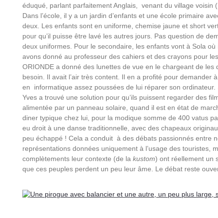
éduqué, parlant parfaitement Anglais, venant du village voisin (il
Dans l’école, il y a un jardin d’enfants et une école primaire a
deux. Les enfants sont en uniforme, chemise jaune et short vert
pour qu’il puisse être lavé les autres jours. Pas question de d
deux uniformes. Pour le secondaire, les enfants vont à Sola où 
avons donné au professeur des cahiers et des crayons pour les
ORIONDE a donné des lunettes de vue en le chargeant de les d
besoin. Il avait l’air très content. Il en a profité pour demande
en informatique assez poussées de lui réparer son ordinateur. 
Yves a trouvé une solution pour qu’ils puissent regarder des films 
alimentée par un panneau solaire, quand il est en état de mar
diner typique chez lui, pour la modique somme de 400 vatus p
eu droit à une danse traditionnelle, avec des chapeaux origina
peu échappé ! Cela a conduit à des débats passionnés entre no
représentations données uniquement à l’usage des touristes, m
complètements leur contexte (de la
kustom
) ont réellement un 
que ces peuples perdent un peu leur âme. Le débat reste ouver