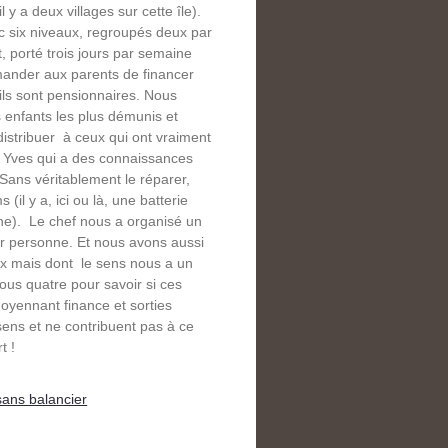
 y a deux villages sur cette île).
vec six niveaux, regroupés deux par
, porté trois jours par semaine
emander aux parents de financer
ils sont pensionnaires. Nous
 enfants les plus démunis et
istribuer à ceux qui ont vraiment
r à Yves qui a des connaissances
Sans véritablement le réparer,
(il y a, ici ou là, une batterie
che). Le chef nous a organisé un
ar personne. Et nous avons aussi
ux mais dont le sens nous a un
us quatre pour savoir si ces
oyennant finance et sorties
sens et ne contribuent pas à ce
t !