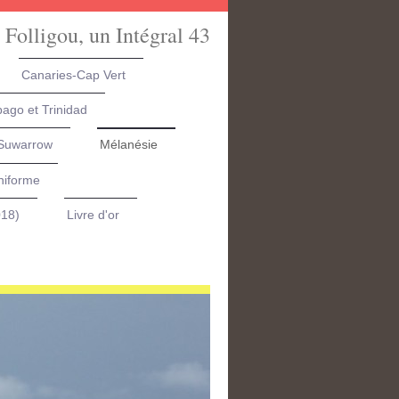
 Folligou, un Intégral 43
Canaries-Cap Vert
ago et Trinidad
 Suwarrow
Mélanésie
niforme
018)
Livre d'or