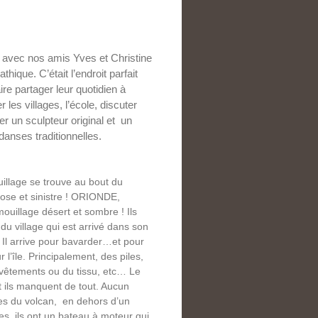
avec nos amis Yves et Christine
ique. C’était l’endroit parfait
re partager leur quotidien à
les villages, l’école, discuter
er un sculpteur original et un
danses traditionnelles.
ouillage se trouve au bout du
iose et sinistre ! ORIONDE,
ouillage désert et sombre ! Ils
 du village qui est arrivé dans son
. Il arrive pour bavarder…et pour
’île. Principalement, des piles,
 vêtements ou du tissu, etc… Le
t ils manquent de tout. Aucun
es du volcan, en dehors d’un
s, ils ont un bateau à moteur qui