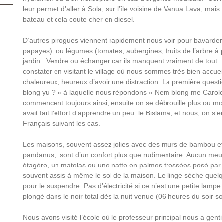
leur permet d’aller à Sola, sur l’île voisine de Vanua Lava, mais
bateau et cela coute cher en diesel.
D’autres pirogues viennent rapidement nous voir pour bavarder
papayes) ou légumes (tomates, aubergines, fruits de l’arbre à 
jardin. Vendre ou échanger car ils manquent vraiment de tout. 
constater en visitant le village où nous sommes très bien accueil
chaleureux, heureux d’avoir une distraction. La première que
blong yu ? » à laquelle nous répondons « Nem blong me Carole
commencent toujours ainsi, ensuite on se débrouille plus ou mo
avait fait l’effort d’apprendre un peu le Bislama, et nous, on s’e
Français suivant les cas.
Les maisons, souvent assez jolies avec des murs de bambou et d
pandanus, sont d’un confort plus que rudimentaire. Aucun meu
étagère, un matelas ou une natte en palmes tressées posé par 
souvent assis à même le sol de la maison. Le linge sèche quelq
pour le suspendre. Pas d’électricité si ce n’est une petite lampe
plongé dans le noir total dès la nuit venue (06 heures du soir so
Nous avons visité l’école où le professeur principal nous a ge