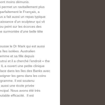
s sont moins démunis.
i permet un ravitaillement plus
 parfaitement le Français, a
us a fait aussi un repas typique
naissance d’un sculpteur qui vit
 ou peint sur les écorces des
ne surmontée d’une belle tête
ousse le Dr Mark qui est aussi
 îles isolées. Australien
femme et sa fille depuis
rui et il a cherché l’endroit « the
 IL a ouvert une petite clinique
déplace dans les îles des Banks avec
 soigner les gens dans les coins
rogramme. Il est soutenu
rt aussi une école privée
incipal. Nous avons été très
able efficacité. Il est