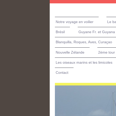
Notre voyage en voilier
Le b
Brésil
Guyane Fr. et Guyana
Blanquilla, Roques, Aves, Curaçao
Nouvelle Zélande
2ème tour 
Les oiseaux marins et les limicoles
Contact