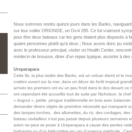
Nous sommes restés quinze jours dans les Banks, naviguant 
sur leur voilier ORIONDE, un Ovni 395. Ce fut vraiment sympath
pour être deux bateaux car les gens étaient plus disposés à fai
quatre personnes plutôt qu’à deux ; Nous avons donc pu visiter 
avec le professeur principal, visiter un Health Center, rencontr
médecin de brousse, diner d’un repas typique, assister à des 
Ureparapara
Cette île, la plus isolée des Banks, est un volcan éteint et le m
cratère ouvert sur la mer, dans un décor de forêt tropical grand
arrivés les premiers ont eu un peu froid dans le dos devant ce m
ont cependant été accueillis tout de suite par Nicholson, le chef
« dugout », petite pirogue traditionnelle en bois avec balancier
demander divers objets de première nécessité qui manquent sur l
des lampes torches, des allumettes, du riz, des cordages, des
bateau ravitailleur n’est pas passé depuis plusieurs semaines e
avion ne peut se poser à Ureparapara à cause des pentes raid
hydravion ou d’un hélicoptère en cas d’urgence médicale. Certe