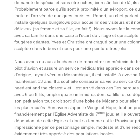
demandé de spécial et sans être riches, bien sûr, loin de là, il
Probablement parce qu’ils sont à proximité d’un aéroport, ce qu
facile et l’arrivée de quelques touristes. Robert, un chef parlant
installé quelques bungalows pour accueillir des visiteurs et il no
délicieux (sa femme et sa fille, en fait !). Nous avons fait la con
avec sa famille dans une case à l’écart du village et qui sculpte
fougères géantes. Yves et Christine ont craqué pour une colon
sculptée dans le bois et nous pour une peinture très jolie.
Nous avons eu aussi la chance de rencontrer un médecin de br
pilot d’avion et assure un service médical très apprécié dans ces
d’origine, ayant vécu au Mozambique, il est installé là avec sa 
maintenant 13 ans. Il a souhaité consacrer sa vie au service d’aut
neediest and the closest » et il est arrivé dans ces îles perdues.
avec 6 ou 8 lits, emploi quatre infirmières dont sa fille, et se 
son petit avion tout droit sorti d’une boite de Mécano pour aller
les plus reculés. Son avion s’appelle Wings of Hope, tout un p
ème
financièrement par l’Eglise Adventiste du 7
jour, et il a ouve
dépendant de cette Eglise et dont sa femme est le Proviseur pr
impressionné par ce personnage simple, modeste et d’une redout
évidemment très apprécié des populations locales.