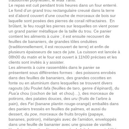
Le repas est cuit pendant trois heures dans un four enterré.
Le fond d’un grand trou rectangulaire creusé dans la terre
est d’abord couvert d’une couche de morceaux de bois sur
laquelle sont posées des pierres de corail réfractaires. En
brûlant, le feu rougit les pierres sur lesquelles on vient poser
un grand panier métallique de la taille du trou. Ce panier
contient les aliments à cuire ; il est ensuite recouvert de
feuilles de bananiers, de grandes tôles ondulées
(traditionnellement, il est recouvert de terre) et enfin de
plusieurs épaisseurs de sacs de jute. La cuisson est lancée à
08h00 du matin et le four est ouvert à 11h00 précises et les
clients sont invités à y assister.
Les aliments à cuire rassemblés dans le panier se
présentent sous différentes formes : des poissons enrobés
dans des feuilles de bananiers, des grandes cocottes en
fonte ou en aluminium dans lesquelles se trouvent divers
ragouts (du Poulet
fafa
(feuilles de taro, genre d’épinard), du
Pua’a
chou (cochon de lait et chou)…), des morceaux de
potirons, des patates douces, des
uru
(fruits de l’arbre à
pain), des
Fei
(banane plantin rouge-orangé) emballés dans
des paniers tressés en feuilles de palmes, et aussi du
dessert, du
poe
, morceaux de fruits broyés (papaye,
bananes, potiron), mélangés avec de l’amidon, enveloppés
dans une feuille de bananier avec une gousse de vanille.