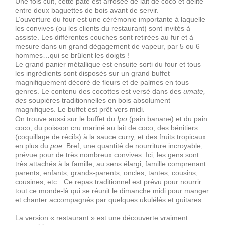
Une fois cuit, cette pâte est arrosée de lait de coco et délité
entre deux baguettes de bois avant de servir.
L’ouverture du four est une cérémonie importante à laquelle
les convives (ou les clients du restaurant) sont invités à
assiste. Les différentes couches sont retirées au fur et à
mesure dans un grand dégagement de vapeur, par 5 ou 6
hommes…qui se brûlent les doigts !
Le grand panier métallique est ensuite sorti du four et tous
les ingrédients sont disposés sur un grand buffet
magnifiquement décoré de fleurs et de palmes en tous
genres. Le contenu des cocottes est versé dans des
umate,
des
soupières traditionnelles en bois absolument
magnifiques. Le buffet est prêt vers midi.
On trouve aussi sur le buffet du
Ipo
(pain banane) et du pain
coco, du poisson cru mariné au lait de coco, des bénitiers
(coquillage de récifs) à la sauce curry, et des fruits tropicaux
en plus du
poe
. Bref, une quantité de nourriture incroyable,
prévue pour de très nombreux convives. Ici, les gens sont
très attachés à la famille, au sens élargi, famille comprenant
parents, enfants, grands-parents, oncles, tantes, cousins,
cousines, etc…Ce repas traditionnel est prévu pour nourrir
tout ce monde-là qui se réunit le dimanche midi pour manger
et chanter accompagnés par quelques ukulélés et guitares.
La version « restaurant » est une découverte vraiment