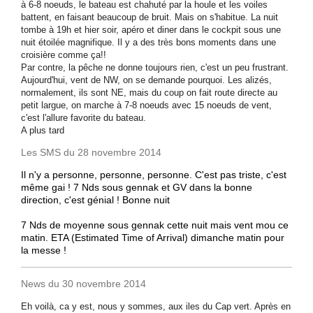
à 6-8 noeuds, le bateau est chahuté par la houle et les voiles
battent, en faisant beaucoup de bruit. Mais on s'habitue. La nuit
tombe à 19h et hier soir, apéro et diner dans le cockpit sous une
nuit étoilée magnifique. Il y a des très bons moments dans une
croisière comme ça!!
Par contre, la pêche ne donne toujours rien, c'est un peu frustrant.
Aujourd'hui, vent de NW, on se demande pourquoi. Les alizés,
normalement, ils sont NE, mais du coup on fait route directe au
petit largue, on marche à 7-8 noeuds avec 15 noeuds de vent,
c'est l'allure favorite du bateau.
A plus tard
Les SMS du 28 novembre 2014
Il n'y a personne, personne, personne. C'est pas triste, c'est
même gai ! 7 Nds sous gennak et GV dans la bonne
direction, c'est génial ! Bonne nuit
7 Nds de moyenne sous gennak cette nuit mais vent mou ce
matin. ETA (Estimated Time of Arrival) dimanche matin pour
la messe !
News du 30 novembre 2014
Eh voilà, ca y est, nous y sommes, aux iles du Cap vert. Après en