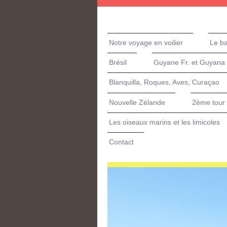
Notre voyage en voilier
Le b
Brésil
Guyane Fr. et Guyana
Blanquilla, Roques, Aves, Curaçao
Nouvelle Zélande
2ème tour 
Les oiseaux marins et les limicoles
Contact