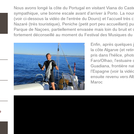
Nous avons longé la côte du Portugal en visitant Viana do Castelo
sympathique, une bonne escale avant d'arriver à Porto. La nouv
(voir ci-dessous la vidéo de l'entrée du Douro) et l'accueil très 
Nazaré (très touristique), Peniche (petit port peu accueillant) 
Parque de Naçoes, partiellement envasée mais loin du bruit et de
fortement déconseillé au moment du Festival des Musiques du Mo
Enfin, après quelques 
la côte Algarve (et ret
pris dans l'hélice, photo
Faro/Olhao, l'estuaire 
Guadiana, frontière nat
l'Espagne (voir la vi
ensuite revenu vers Alb
Maroc
e