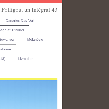
 Folligou, un Intégral 43
Canaries-Cap Vert
ago et Trinidad
 Suwarrow
Mélanésie
niforme
018)
Livre d'or