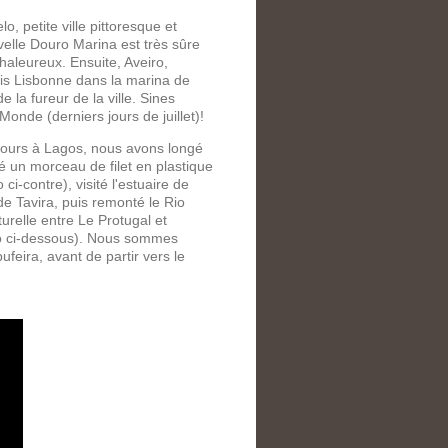
, petite ville pittoresque et
elle Douro Marina est très sûre
chaleureux. Ensuite, Aveiro,
puis Lisbonne dans la marina de
 la fureur de la ville. Sines
nde (derniers jours de juillet)!
jours à Lagos, nous avons longé
iré un morceau de filet en plastique
 ci-contre), visité l'estuaire de
de Tavira, puis remonté le Rio
urelle entre Le Protugal et
déo ci-dessous). Nous sommes
ufeira, avant de partir vers le