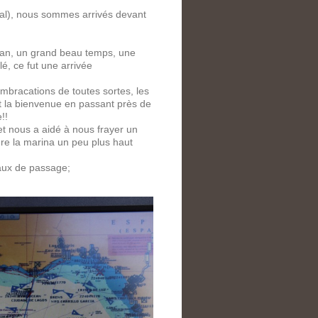
gal), nous sommes arrivés devant
adan, un grand beau temps, une
é, ce fut une arrivée
embracations de toutes sortes, les
nt la bienvenue en passant près de
!!
t nous a aidé à nous frayer un
re la marina un peu plus haut
aux de passage;