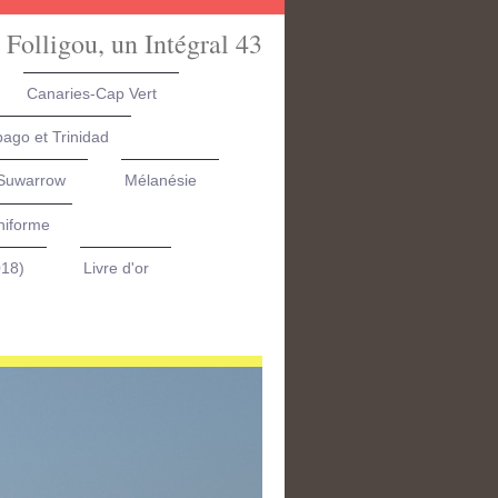
 Folligou, un Intégral 43
Canaries-Cap Vert
ago et Trinidad
 Suwarrow
Mélanésie
niforme
018)
Livre d'or