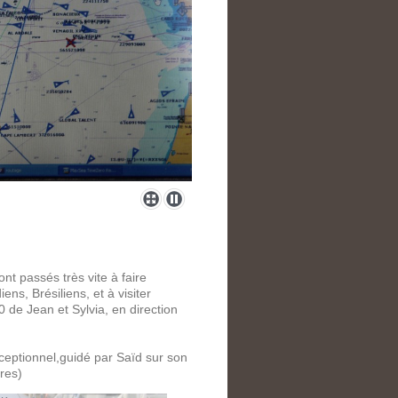
nt passés très vite à faire
s, Brésiliens, et à visiter
e Jean et Sylvia, en direction
ceptionnel,guidé par Saïd sur son
res)