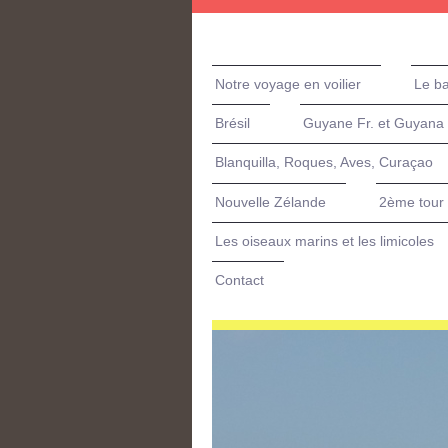
Notre voyage en voilier
Le b
Brésil
Guyane Fr. et Guyana
Blanquilla, Roques, Aves, Curaçao
Nouvelle Zélande
2ème tour 
Les oiseaux marins et les limicoles
Contact