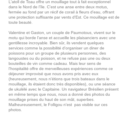
L'atoll de Toau offre un mouillage tout à fait exceptionnel
dans le Nord de l'île. C'est une anse entre deux motus,
fermée au fond par un récif de corail à fleurs d'eau, offrant
une protection suffisante par vents d'Est. Ce mouillage est de
toute beauté.
Valentine et Gaston, un couple de Paumotous, vivent sur le
motu qui borde l'anse et accueille les plaisanciers avec une
gentillesse incroyable. Bien sûr, ils vendent quelques
services comme la possibilité d'organiser un diner de
poissons pour un groupe de plusieurs personnes, des
langoustes ou du poisson, et ne refuse pas une ou deux
bouteilles de vin comme cadeau. Mais leur sens de
l'hospitalité offre de merveilleuses expériences comme ce
déjeuner improvisé que nous avons pris avec eux
(heureusement, nous n'étions que trois bateaux dans le
mouillage, ils étaient donc très disponibles), ou une séance
de ukulélé avec le Capitaine. Un navigateur Brésilien présent
en même temps que nous, nous a donné des photos du
mouillage prises du haut de son mât, superbes.
Malheureusement, le Folligou n'est pas visible sur ces
photos.