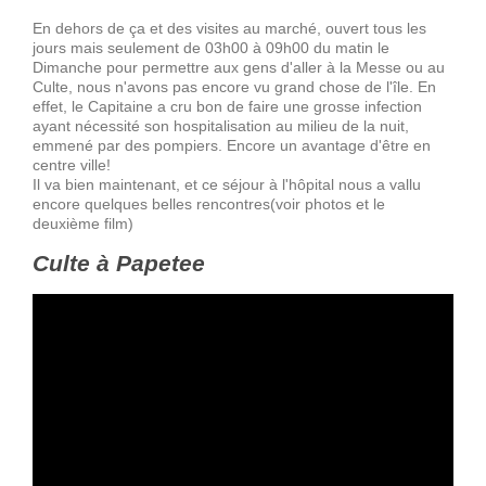
En dehors de ça et des visites au marché, ouvert tous les
jours mais seulement de 03h00 à 09h00 du matin le
Dimanche pour permettre aux gens d'aller à la Messe ou au
Culte, nous n'avons pas encore vu grand chose de l'île. En
effet, le Capitaine a cru bon de faire une grosse infection
ayant nécessité son hospitalisation au milieu de la nuit,
emmené par des pompiers. Encore un avantage d'être en
centre ville!
Il va bien maintenant, et ce séjour à l'hôpital nous a vallu
encore quelques belles rencontres(voir photos et le
deuxième film)
Culte à Papetee