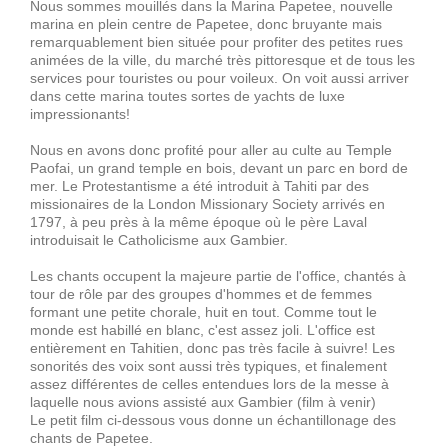
Nous sommes mouillés dans la Marina Papetee, nouvelle
marina en plein centre de Papetee, donc bruyante mais
remarquablement bien située pour profiter des petites rues
animées de la ville, du marché très pittoresque et de tous les
services pour touristes ou pour voileux. On voit aussi arriver
dans cette marina toutes sortes de yachts de luxe
impressionants!
Nous en avons donc profité pour aller au culte au Temple
Paofai, un grand temple en bois, devant un parc en bord de
mer. Le Protestantisme a été introduit à Tahiti par des
missionaires de la London Missionary Society arrivés en
1797, à peu près à la même époque où le père Laval
introduisait le Catholicisme aux Gambier.
Les chants occupent la majeure partie de l'office, chantés à
tour de rôle par des groupes d'hommes et de femmes
formant une petite chorale, huit en tout. Comme tout le
monde est habillé en blanc, c'est assez joli. L'office est
entièrement en Tahitien, donc pas très facile à suivre! Les
sonorités des voix sont aussi très typiques, et finalement
assez différentes de celles entendues lors de la messe à
laquelle nous avions assisté aux Gambier (film à venir)
Le petit film ci-dessous vous donne un échantillonage des
chants de Papetee.